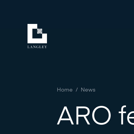
Home
/
News
ARO fe