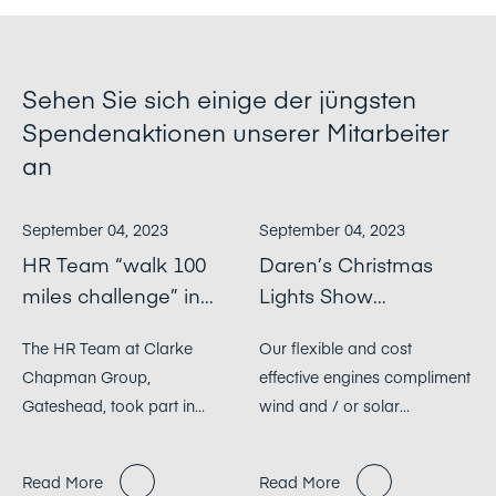
Sehen Sie sich einige der jüngsten
Spendenaktionen unserer Mitarbeiter
an
September 04, 2023
September 04, 2023
HR Team “walk 100
Daren’s Christmas
miles challenge” in
Lights Show
June 2022
Fundraiser
The HR Team at Clarke
Our flexible and cost
Chapman Group,
effective engines compliment
Gateshead, took part in
wind and / or solar
“walk 100 miles challenge” in
renewable energy sources
June 2022 to raise money for
perfectly. They are capable
Read More
Read More
Cancer Research UK.
of fast and frequent stop-