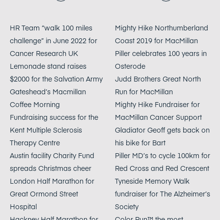
starts and manage dynamic
load response for grid
HR Team “walk 100 miles
Mighty Hike Northumberland
balancing effortlessly.
challenge” in June 2022 for
Coast 2019 for MacMillan
Cancer Research UK
Piller celebrates 100 years in
Lemonade stand raises
Osterode
$2000 for the Salvation Army
Judd Brothers Great North
Gateshead’s Macmillan
Run for MacMillan
Coffee Morning
Mighty Hike Fundraiser for
Fundraising success for the
MacMillan Cancer Support
Kent Multiple Sclerosis
Gladiator Geoff gets back on
Therapy Centre
his bike for Bart
Austin facility Charity Fund
Piller MD’s to cycle 100km for
spreads Christmas cheer
Red Cross and Red Crescent
London Half Marathon for
Tyneside Memory Walk
Great Ormond Street
fundraiser for The Alzheimer’s
Hospital
Society
Hackney Half Marathon for
Color Run™ the most