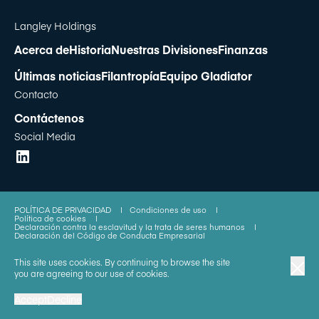
Langley Holdings
Acerca de
Historia
Nuestras Divisiones
Finanzas
Últimas noticias
Filantropía
Equipo Gladiator
Contacto
Contáctenos
Social Media
POLÍTICA DE PRIVACIDAD
|
Condiciones de uso
|
Política de cookies
|
Declaración contra la esclavitud y la trata de seres humanos
|
Declaración del Código de Conducta Empresarial
This site uses cookies. By continuing to browse the site
© Langley Holdings plc 2023 | All Rights Reserved
you are agreeing to our use of cookies.
Accept
Decline