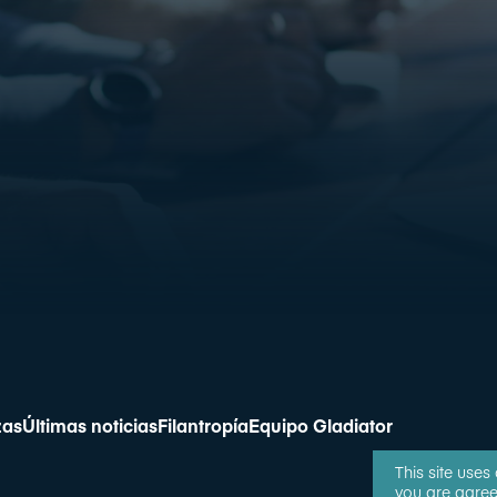
zas
Últimas noticias
Filantropía
Equipo Gladiator
This site uses
you are agree