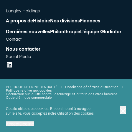
Langley Holdings
A propos de
Histoire
Nos divisions
Finances
Dernières nouvelles
Philanthropie
L'équipe Gladiator
Contact
Nous contacter
Social Media
POLITIQUE DE CONFIDENTIALITÉ
|
Conditions générales d'utilisation
|
Politique relative aux cookies
|
Déclaration sur la lutte contre l'esclavage et la traite des êtres humains
|
Code d'éthique commerciale
Ce site utilise des cookies. En continuant à naviguer
© Langley Holdings plc 2023 | All Rights Reserved
sur le site, vous acceptez notre utilisation des cookies.
Accept
Decline