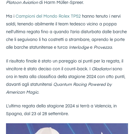
Platoon Aviation
di Harm Müller-Spreer.
Ma i
Campioni del Mondo Rolex TP52
hanno tenuto i nervi
saldi, tenendo abilmente il team tedesco vicino a poppa
nell’ultima regata fino a quando l’aria disturbata dalle barche
che li seguivano li ha costretti a strambare, aprendo le porte
alle barche statunitense e turca
Interlodge
e
Provezza.
Il risultato finale è stato un pareggio ai punti per la regata, il
vincitore è stato deciso con il count-back. I
Gladiatori
sono
ora in testa alla classifica della stagione 2024 con otto punti,
davanti agli statunitensi
Quantum Racing Powered by
American Magic
.
L’ultima regata della stagione 2024 si terrà a Valencia, in
Spagna, dal 23 al 28 settembre.