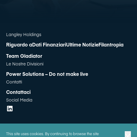
Langley Holdings
Riguardo a
Dati Finanziari
Ultime Notizie
Filantropia
Team Gladiator
Le Nostre Divisioni
Power Solutions – Do not make live
Contatti
Contattaci
Social Media
Politica Sulla Privacy
|
Termini Di Utilizzo
|
Gestione dei Cookie
|
This site uses cookies. By continuing to browse the site
Dichiarazione contro la Schiavitù e Traffico di Esseri Umani
|