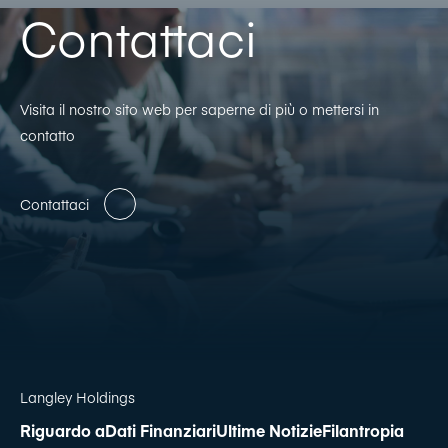
Contattaci
Visita il nostro sito web per saperne di più o mettersi in
contatto
Contattaci
Langley Holdings
Riguardo a
Dati Finanziari
Ultime Notizie
Filantropia