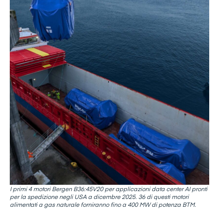
I primi 4 motori Bergen B36:45V20 per applicazioni data center AI pronti
per la spedizione negli USA a dicembre 2025. 36 di questi motori
alimentati a gas naturale forniranno fino a 400 MW di potenza BTM.