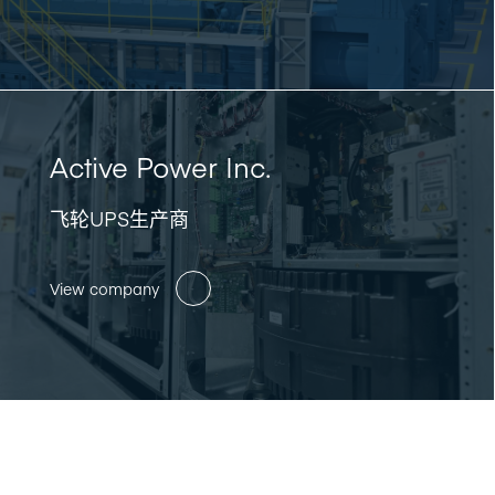
Active Power Inc.
飞轮UPS生产商
View company