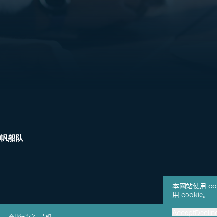
帆船队
本网站使用 c
用 cookie。
Accept
Declin
|
商业行为守则声明