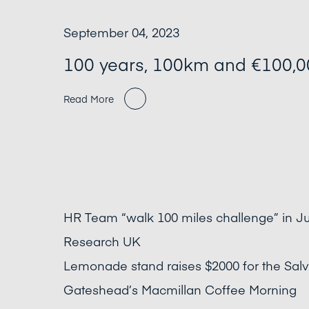
September 04, 2023
100 years, 100km and €100,0
Read More
HR Team “walk 100 miles challenge” in J
Research UK
Lemonade stand raises $2000 for the Sal
Gateshead’s Macmillan Coffee Morning