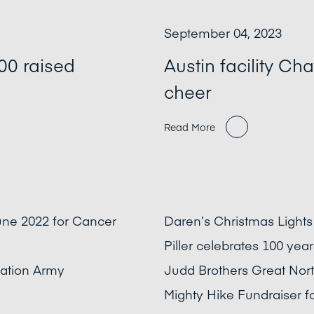
September 04, 2023
00 raised
Austin facility C
cheer
Read More
une 2022 for Cancer
Daren’s Christmas Light
Piller celebrates 100 yea
vation Army
Judd Brothers Great Nort
Mighty Hike Fundraiser f