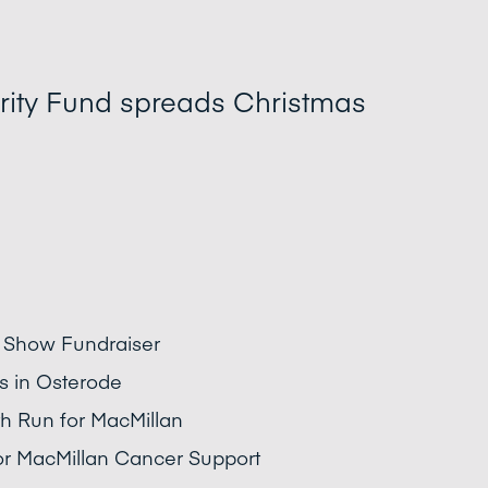
harity Fund spreads Christmas
s Show Fundraiser
rs in Osterode
h Run for MacMillan
or MacMillan Cancer Support