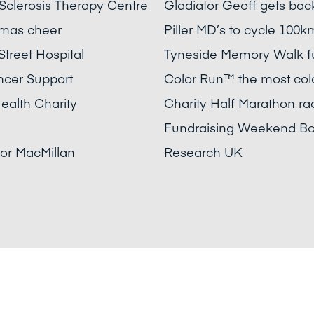
 Sclerosis Therapy Centre
Gladiator Geoff gets back
stmas cheer
Piller MD’s to cycle 100
treet Hospital
Tyneside Memory Walk fun
ncer Support
Color Run™ the most colo
ealth Charity
Charity Half Marathon rac
Fundraising Weekend Bon
or MacMillan
Research UK