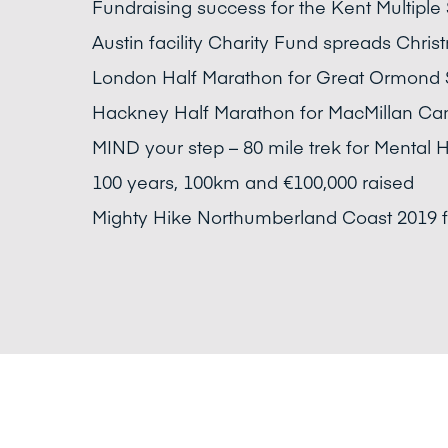
Fundraising success for the Kent Multiple
Austin facility Charity Fund spreads Chri
London Half Marathon for Great Ormond S
Hackney Half Marathon for MacMillan Ca
MIND your step – 80 mile trek for Mental H
100 years, 100km and €100,000 raised
Mighty Hike Northumberland Coast 2019 f