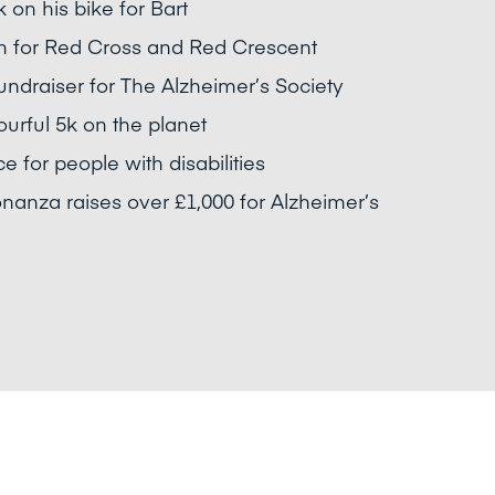
 on his bike for Bart
km for Red Cross and Red Crescent
draiser for The Alzheimer’s Society
urful 5k on the planet
e for people with disabilities
anza raises over £1,000 for Alzheimer’s