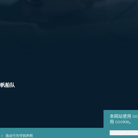
帆船队
本网站使用 c
用 cookie。
Accept
Declin
|
商业行为守则声明