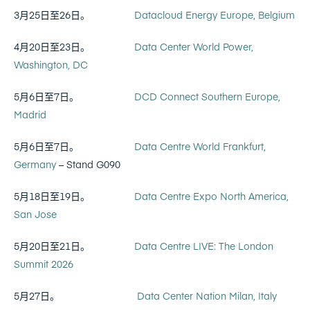
3月25日至26日。
Datacloud Energy Europe, Belgium
4月20日至23日。
Data Center World Power,
Washington, DC
5月6日至7日。
DCD Connect Southern Europe,
Madrid
5月6日至7日。
Data Centre World Frankfurt,
Germany
– Stand G090
5月18日至19日。
Data Centre Expo North America,
San Jose
5月20日至21日。
Data Centre LIVE: The London
Summit 2026
5月27日。
Data Center Nation Milan, Italy